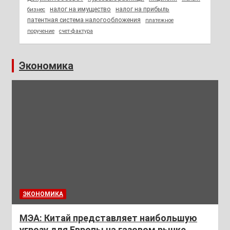
налог на имущество
налог на прибыль
бизнес
патентная система налогообложения
платежное
поручение
счет-фактура
Экономика
ЭКОНОМИКА
МЭА: Китай представляет наибольшую
угрозу для Европы на газовом рынке