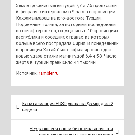
Землетрясения магнитудой 7,7 и 7,6 произошли
6 февраля с интервалом в 9 часов в провинции
Кахраманмараш на юго-востоке Турции.
Подземные толчки, за которыми последовали
сотни афтершоков, ощущались в 10 провинциях
республики и соседних странах, из которых
больше всего пострадала Сирия. В понедельник
в провинции Хатай было зафиксировано два
новых удара стихии магнитудой 6,4 и 5,8. Число
жертв в Турции превысило 44 тысячи.
Источник:
rambler.ru
Навигация
Капитализация BUSD упала на $5 млрд за 2
по
недели
записям
Неудавшееся ралли биткоина является