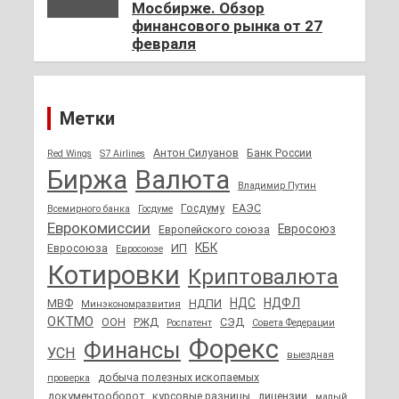
Мосбирже. Обзор
финансового рынка от 27
февраля
Метки
Антон Силуанов
Банк России
Red Wings
S7 Airlines
Биржа
Валюта
Владимир Путин
Госдуму
ЕАЭС
Всемирного банка
Госдуме
Еврокомиссии
Евросоюз
Европейского союза
КБК
Евросоюза
ИП
Евросоюзе
Котировки
Криптовалюта
НДС
НДФЛ
МВФ
НДПИ
Минэкономразвития
ОКТМО
ООН
РЖД
СЭД
Роспатент
Совета Федерации
Форекс
Финансы
УСН
выездная
добыча полезных ископаемых
проверка
документооборот
курсовые разницы
лицензии
малый