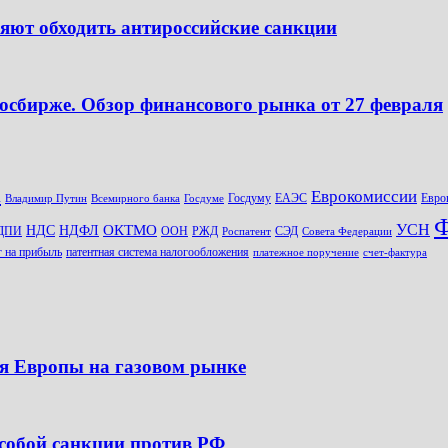
ляют обходить антироссийские санкции
осбирже. Обзор финансового рынка от 27 февраля
а
Еврокомиссии
Госдуму
ЕАЭС
Евро
Владимир Путин
Всемирного банка
Госдуме
Ф
УСН
ОКТМО
НДС
НДФЛ
ДПИ
ООН
РЖД
СЭД
Роспатент
Совета Федерации
г на прибыль
патентная система налогообложения
платежное поручение
счет-фактура
я Европы на газовом рынке
 собой санкции против РФ