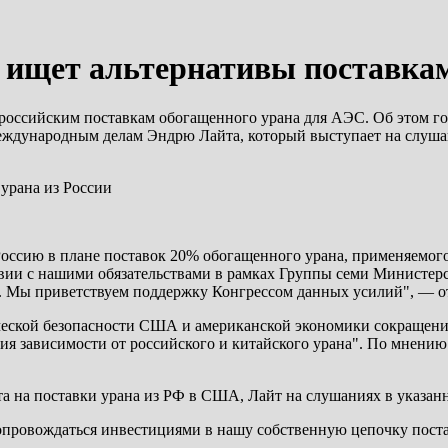
ищет альтернативы поставкам
оссийским поставкам обогащенного урана для АЭС. Об этом гов
ждународным делам Эндрю Лайта, который выступает на слушан
оссию в плане поставок 20% обогащенного урана, применяемого
ствии с нашими обязательствами в рамках Группы семи Министе
. Мы приветствуем поддержку Конгрессом данных усилий", — о
еской безопасности США и американской экономики сокращение
ния зависимости от российского и китайского урана". По мнен
та на поставки урана из РФ в США, Лайт на слушаниях в указан
сопровождаться инвестициями в нашу собственную цепочку поста