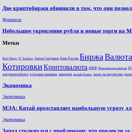
Две криптобиржи обвинили в том, что они позво
Финансы
Небольшое укрепление рубля и новые торги на М
Метки
Биржа
Валют
Антон Силуанов
Банк России
Red Wings
S7 Airlines
Котировки
Криптовалюта
МВФ
Н
Минэкономразвития
документооборот
курсовые разницы
лицензии
налог на имущество
нало
малый бизнес
Экономика
Экономика
МЭА: Китай представляет наибольшую угрозу дл
Экономика
Запад столкнулся с проблемами: что повлекли за