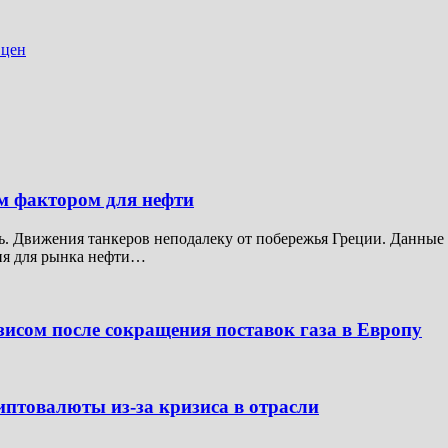
 цен
м фактором для нефти
ь. Движения танкеров неподалеку от побережья Греции. Данные
ния для рынка нефти…
зисом после сокращения поставок газа в Европу
иптовалюты из-за кризиса в отрасли