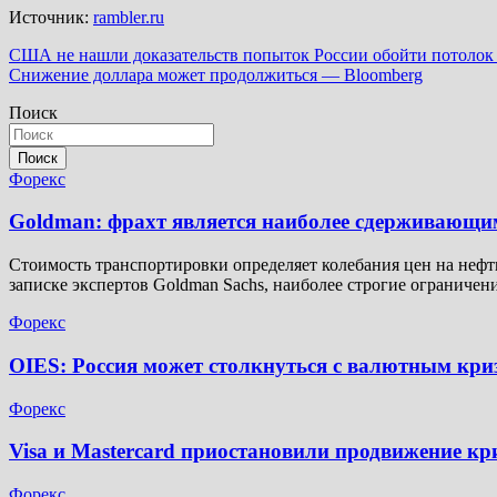
Источник:
rambler.ru
Навигация
США не нашли доказательств попыток России обойти потолок
Снижение доллара может продолжиться — Bloomberg
по
Поиск
записям
Поиск
Форекс
Goldman: фрахт является наиболее сдерживающи
Стоимость транспортировки определяет колебания цен на нефт
записке экспертов Goldman Sachs, наиболее строгие ограниче
Форекс
OIES: Россия может столкнуться с валютным кри
Форекс
Visa и Mastercard приостановили продвижение кр
Форекс