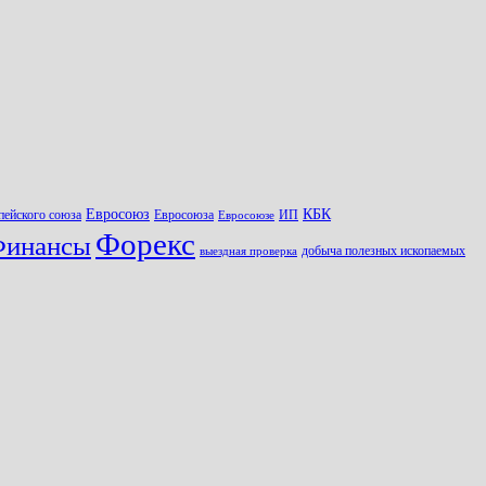
Евросоюз
КБК
пейского союза
Евросоюза
ИП
Евросоюзе
Форекс
инансы
добыча полезных ископаемых
выездная проверка