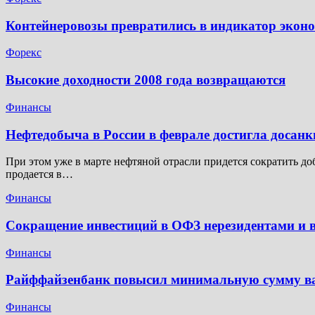
Контейнеровозы превратились в индикатор экон
Форекс
Высокие доходности 2008 года возвращаются
Финансы
Нефтедобыча в России в феврале достигла досан
При этом уже в марте нефтяной отрасли придется сократить доб
продается в…
Финансы
Сокращение инвестиций в ОФЗ нерезидентами и в
Финансы
Райффайзенбанк повысил минимальную сумму ва
Финансы