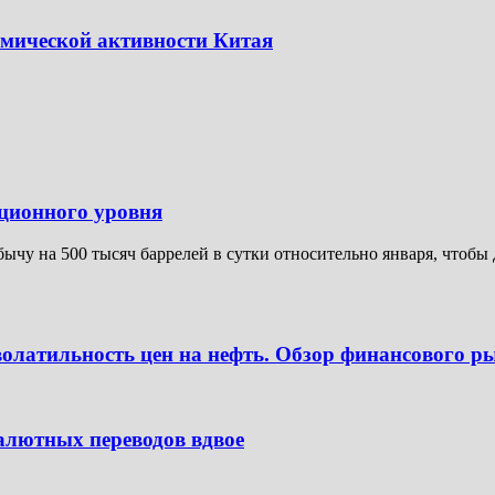
омической активности Китая
кционного уровня
ычу на 500 тысяч баррелей в сутки относительно января, чтобы 
олатильность цен на нефть. Обзор финансового ры
лютных переводов вдвое